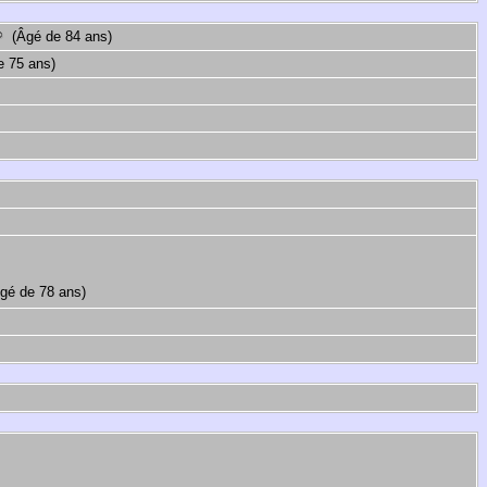
(Âgé de 84 ans)
 75 ans)
é de 78 ans)