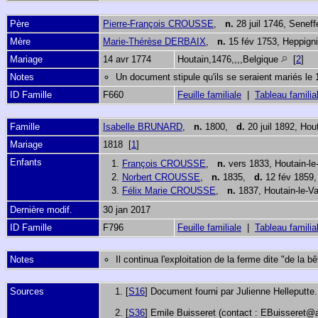
Père
Pierre-François CROUSSE
,
n.
28 juil 1746, Seneff
Mère
Marie-Thérèse DERBAIX
,
n.
15 fév 1753, Heppigni
Mariage
14 avr 1774
Houtain,1476,,,,Belgique
[
2
]
Notes
Un document stipule qu'ils se seraient mariés le 1
ID Famille
F660
Feuille familiale
|
Tableau familia
Famille
Isabelle BRUNARD
,
n.
1800,
d.
20 juil 1892, Hou
Mariage
1818 [
1
]
Enfants
1.
François CROUSSE
,
n.
vers 1833, Houtain-le
2.
Norbert CROUSSE
,
n.
1835,
d.
12 fév 1859, 
3.
Félix Marie CROUSSE
,
n.
1837, Houtain-le-Va
Dernière modif.
30 jan 2017
ID Famille
F796
Feuille familiale
|
Tableau familia
Notes
Il continua l'exploitation de la ferme dite "de la 
Sources
[
S16
] Document fourni par Julienne Helleputte.
[
S36
] Emile Buisseret (contact : EBuisseret@