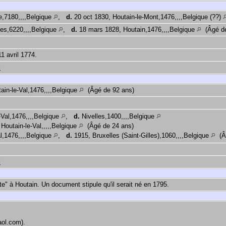
e,7180,,,,Belgique
,
d.
20 oct 1830, Houtain-le-Mont,1476,,,,Belgique (??)
es,6220,,,,Belgique
,
d.
18 mars 1828, Houtain,1476,,,,Belgique
(Âgé de
1 avril 1774.
l
tain-le-Val,1476,,,,Belgique
(Âgé de 92 ans)
-Val,1476,,,,Belgique
,
d.
Nivelles,1400,,,,Belgique
Houtain-le-Val,,,,,Belgique
(Âgé de 24 ans)
l,1476,,,,Belgique
,
d.
1915, Bruxelles (Saint-Gilles),1060,,,,Belgique
(Âg
l
bête" à Houtain. Un document stipule qu'il serait né en 1795.
aol.com).