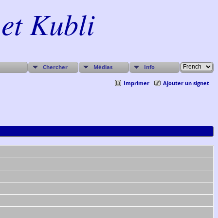
et Kubli
Chercher
Médias
Info
Imprimer
Ajouter un signet