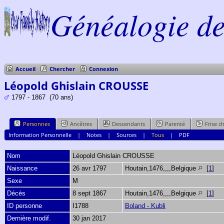
Généalogie de 
Accueil
Chercher
Connexion
Léopold Ghislain CROUSSE
1797 - 1867 (70 ans)
Personnes
Ancêtres
Descendants
Parenté
Frise c
Information Personnelle
|
Notes
|
Sources
|
Tous
|
PDF
Nom
Léopold Ghislain
CROUSSE
Naissance
26 avr 1797
Houtain,1476,,,,Belgique
[
1
]
Sexe
M
Décès
8 sept 1867
Houtain,1476,,,,Belgique
[
1
]
ID personne
I1788
Boland - Kubli
Dernière modif.
30 jan 2017