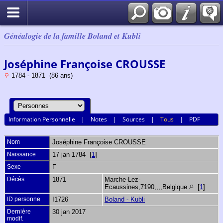
Généalogie de la famille Boland et Kubli
Joséphine Françoise CROUSSE
1784 - 1871 (86 ans)
Information Personnelle
|
Notes
|
Sources
|
Tous
|
PDF
Nom
Joséphine Françoise
CROUSSE
Naissance
17 jan 1784 [
1
]
Sexe
F
Décès
1871
Marche-Lez-
Ecaussines,7190,,,,Belgique
[
1
]
ID personne
I1726
Boland - Kubli
Dernière
30 jan 2017
modif.