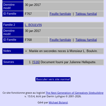
Dernière
30 jan 2017
modif.
ID Famille
F767
Feuille familiale
|
Tableau familial
Famille 2
L. BOULVIN
Dernière
30 jan 2017
modif.
ID Famille
F768
Feuille familiale
|
Tableau familial
Notes
Mariée en secondes noces à Monsieur L. Boulvin.
Sources
[
S16
] Document fourni par Julienne Helleputte.
Basculer vers site normal
Ce site fonctionne grace au logiciel
The Next Generation of Genealogy Sitebuilding
v. 13.0.4, écrit par Darrin Lythgoe © 2001-2026.
Géré par
Michael Boland
.