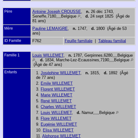
Père
Antoine Joseph CROUSSE
,
n.
26 déc 1743,
Seneffe,7180,,,,Belgique
,
d.
24 sept 1825 (Âgé de
81 ans)
Mère
Pauline LEMAIGRE
,
n.
1747,
d.
1800 (Âgé de 53
ans)
ID Famille
F762
Feuille familiale
|
Tableau familial
Famille 1
Louis WILLEMET
,
n.
1787, Gerpinnes,6280,,,,Belgique
,
d.
1834, Marche-Lez-Ecaussines,7190,,,,Belgique
(Âgé de 47 ans)
Enfants
1.
Joséphine WILLEMET
,
n.
1815,
d.
1892 (Âgé
de 77 ans)
2.
Emile WILLEMET
3.
Florent WILLEMET
4.
Marie WILLEMET
5.
René WILLEMET
6.
Charles WILLEMET
7.
Louis WILLEMET
,
d.
Namur,,,,,Belgique
8.
Flore WILLEMET
9.
Eugénie WILLEMET
10.
Elisa WILLEMET
11.
Alphonse WILLEMET