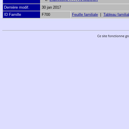
Dernière modif.
30 jan 2017
ID Famille
F700
Feuille familiale
|
Tableau familia
Ce site fonctionne gr