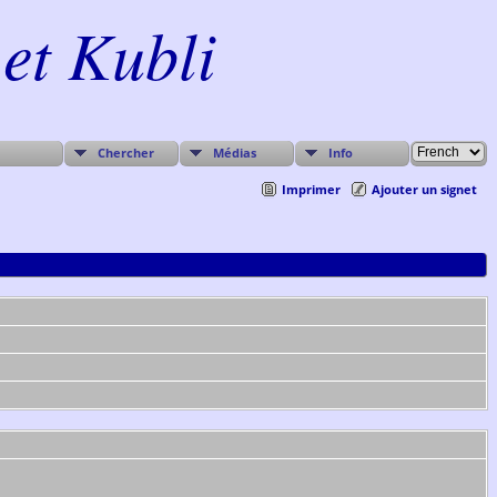
et Kubli
Chercher
Médias
Info
Imprimer
Ajouter un signet