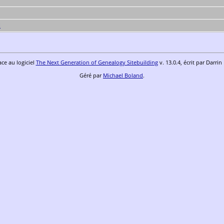
l
ace au logiciel
The Next Generation of Genealogy Sitebuilding
v. 13.0.4, écrit par Darri
Géré par
Michael Boland
.