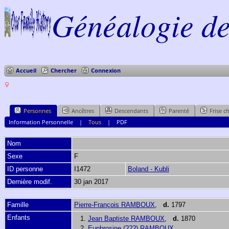
Généalogie de 
Accueil
Chercher
Connexion
Personnes
Ancêtres
Descendants
Parenté
Frise c
Information Personnelle
|
Tous
|
PDF
Nom
Sexe
F
ID personne
I1472
Boland - Kubli
Dernière modif.
30 jan 2017
Famille
Pierre-François RAMBOUX
,
d.
1797
Enfants
1.
Jean Baptiste RAMBOUX
,
d.
1870
2.
Euphrosine (???) RAMBOUX