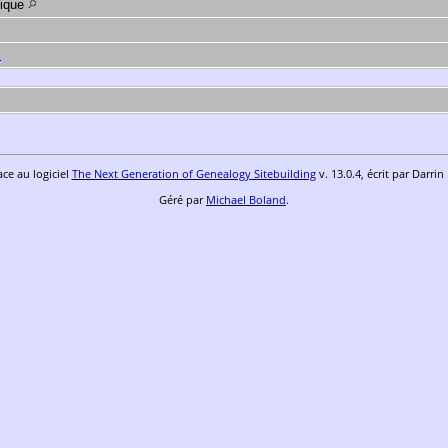
gique
l
ace au logiciel
The Next Generation of Genealogy Sitebuilding
v. 13.0.4, écrit par Darri
Géré par
Michael Boland
.