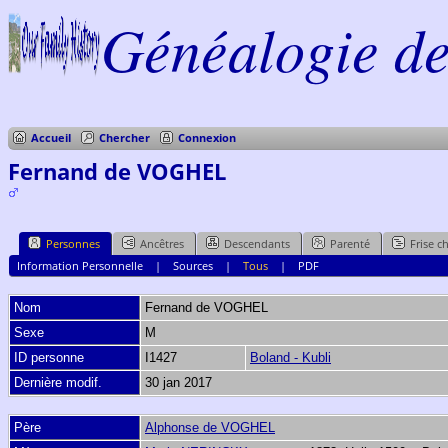
Généalogie de 
Accueil
Chercher
Connexion
Fernand de VOGHEL
Personnes
Ancêtres
Descendants
Parenté
Frise c
Information Personnelle
|
Sources
|
Tous
|
PDF
Nom
Fernand
de VOGHEL
Sexe
M
ID personne
I1427
Boland - Kubli
Dernière modif.
30 jan 2017
Père
Alphonse de VOGHEL