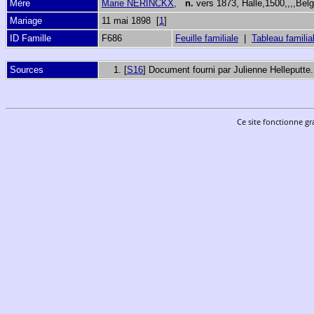
Mère
Marie NERINCKX
,
n.
vers 1873, Halle,1500,,,,Bel
Mariage
11 mai 1898 [
1
]
ID Famille
F686
Feuille familiale
|
Tableau familia
Sources
[
S16
] Document fourni par Julienne Helleputte.
Ce site fonctionne gr