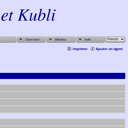
et Kubli
Chercher
Médias
Info
Imprimer
Ajouter un signet