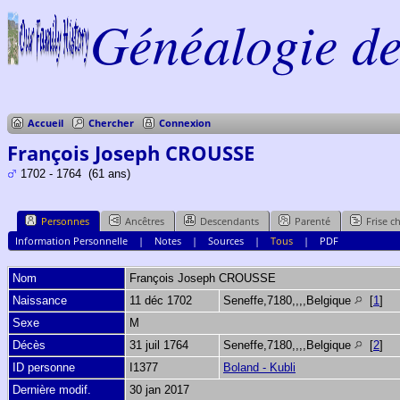
Généalogie de 
Accueil
Chercher
Connexion
François Joseph CROUSSE
1702 - 1764 (61 ans)
Personnes
Ancêtres
Descendants
Parenté
Frise c
Information Personnelle
|
Notes
|
Sources
|
Tous
|
PDF
Nom
François Joseph
CROUSSE
Naissance
11 déc 1702
Seneffe,7180,,,,Belgique
[
1
]
Sexe
M
Décès
31 juil 1764
Seneffe,7180,,,,Belgique
[
2
]
ID personne
I1377
Boland - Kubli
Dernière modif.
30 jan 2017