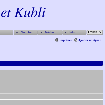
et Kubli
Chercher
Médias
Info
Imprimer
Ajouter un signet