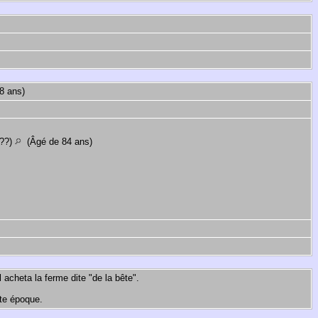
8 ans)
(??)
(Âgé de 84 ans)
l acheta la ferme dite "de la bête".
tte époque.