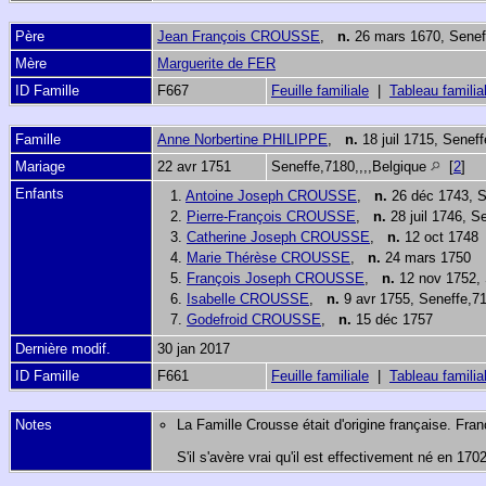
Père
Jean François CROUSSE
,
n.
26 mars 1670, Senef
Mère
Marguerite de FER
ID Famille
F667
Feuille familiale
|
Tableau familia
Famille
Anne Norbertine PHILIPPE
,
n.
18 juil 1715, Senef
Mariage
22 avr 1751
Seneffe,7180,,,,Belgique
[
2
]
Enfants
1.
Antoine Joseph CROUSSE
,
n.
26 déc 1743, S
2.
Pierre-François CROUSSE
,
n.
28 juil 1746, S
3.
Catherine Joseph CROUSSE
,
n.
12 oct 1748
4.
Marie Thérèse CROUSSE
,
n.
24 mars 1750
5.
François Joseph CROUSSE
,
n.
12 nov 1752, 
6.
Isabelle CROUSSE
,
n.
9 avr 1755, Seneffe,71
7.
Godefroid CROUSSE
,
n.
15 déc 1757
Dernière modif.
30 jan 2017
ID Famille
F661
Feuille familiale
|
Tableau familia
Notes
La Famille Crousse était d'origine française. Franç
S'il s'avère vrai qu'il est effectivement né en 17