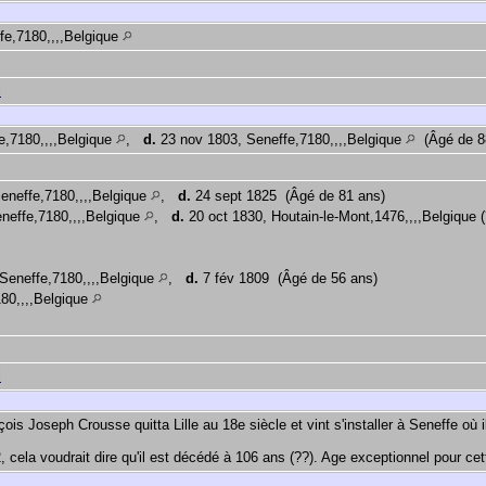
fe,7180,,,,Belgique
l
fe,7180,,,,Belgique
,
d.
23 nov 1803, Seneffe,7180,,,,Belgique
(Âgé de 8
eneffe,7180,,,,Belgique
,
d.
24 sept 1825 (Âgé de 81 ans)
eneffe,7180,,,,Belgique
,
d.
20 oct 1830, Houtain-le-Mont,1476,,,,Belgique 
Seneffe,7180,,,,Belgique
,
d.
7 fév 1809 (Âgé de 56 ans)
80,,,,Belgique
l
ois Joseph Crousse quitta Lille au 18e siècle et vint s'installer à Seneffe où i
02, cela voudrait dire qu'il est décédé à 106 ans (??). Age exceptionnel pour ce