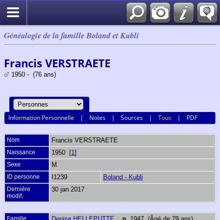
Généalogie de la famille Boland et Kubli
Francis VERSTRAETE
1950 - (76 ans)
Information Personnelle
|
Notes
|
Sources
|
Tous
|
PDF
Nom
Francis
VERSTRAETE
Naissance
1950 [
1
]
Sexe
M
ID personne
I1239
Boland - Kubli
Dernière
30 jan 2017
modif.
Famille
Denise HELLEPUTTE
,
n.
1947 (Âgé de 79 ans)