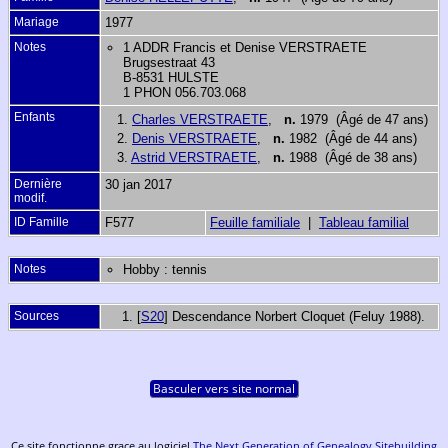
Mariage
1977
Notes
1 ADDR Francis et Denise VERSTRAETE
Brugsestraat 43
B-8531 HULSTE
1 PHON 056.703.068
Enfants
1.
Charles VERSTRAETE
,
n.
1979 (Âgé de 47 ans)
2.
Denis VERSTRAETE
,
n.
1982 (Âgé de 44 ans)
3.
Astrid VERSTRAETE
,
n.
1988 (Âgé de 38 ans)
Dernière
30 jan 2017
modif.
ID Famille
F577
Feuille familiale
|
Tableau familial
Notes
Hobby : tennis
Sources
[
S20
] Descendance Norbert Cloquet (Feluy 1988).
Basculer vers site normal
Ce site fonctionne grace au logiciel
The Next Generation of Genealogy Sitebuilding