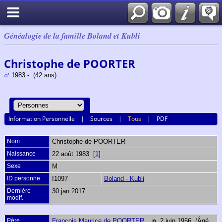
Généalogie de la famille Boland et Kubli
Christophe de POORTER
1983 - (42 ans)
Information Personnelle
|
Sources
|
Tous
|
PDF
Nom
Christophe
de POORTER
Naissance
22 août 1983 [
1
]
Sexe
M
ID personne
I1097
Boland - Kubli
Dernière
30 jan 2017
modif.
Père
François Maurice de POORTER
,
n.
2 juin 1956 (Âgé