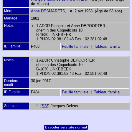
de 70 ans)
Mère
Anne DESMARETS
,
n.
2 avr 1958 (Âgé de 68 ans)
Mariage
1981
Notes
1 ADDR François et Anne DEPOORTER
chemin des Coquelicots 10
B-1630 LINKEBEEK
1 PHON 02.381.02.48 Fax : 02.381.02.48
ID Famille
F483
Feuille familiale
|
Tableau familial
Notes
1 ADDR Christophe DEPOORTER
chemin des Coquelicots 10
B-1630 LINKEBEEK
1 PHON 02.381.02.48 Fax : 02.381.02.48
Dernière
30 jan 2017
modif.
ID Famille
F484
Feuille familiale
|
Tableau familial
Sources
[
S28
] Jacques Delens.
Basculer vers site normal