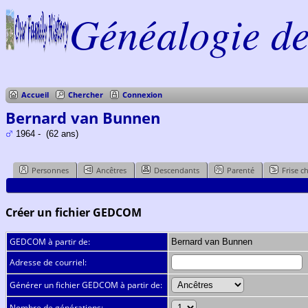
Généalogie de 
Accueil
Chercher
Connexion
Bernard van Bunnen
1964 - (62 ans)
Personnes
Ancêtres
Descendants
Parenté
Frise c
Créer un fichier GEDCOM
GEDCOM à partir de:
Bernard van Bunnen
Adresse de courriel:
Générer un fichier GEDCOM à partir de:
Nombre de générations: