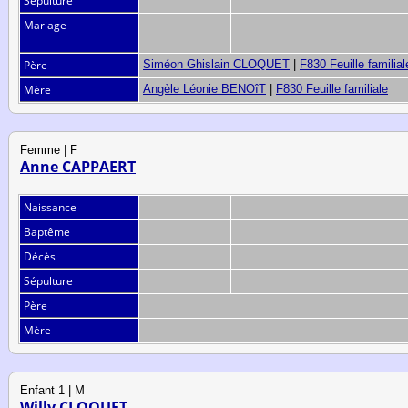
Sépulture
Mariage
Père
Siméon Ghislain CLOQUET
|
F830 Feuille familial
Mère
Angèle Léonie BENOîT
|
F830 Feuille familiale
Femme | F
Anne CAPPAERT
Naissance
Baptême
Décès
Sépulture
Père
Mère
Enfant 1 | M
Willy CLOQUET