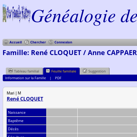
Généalogie de 
Accueil
Chercher
Connexion
Famille: René CLOQUET / Anne CAPPAER
Tableau familial
Feuille familiale
Suggestion
Information sur la Famille
|
PDF
Mari | M
René CLOQUET
Naissance
Baptême
Décès