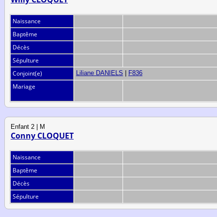
Naissance
Baptême
Décès
Sépulture
Conjoint(e)
Liliane DANIELS
|
F836
Mariage
Enfant 2 | M
Conny CLOQUET
Naissance
Baptême
Décès
Sépulture