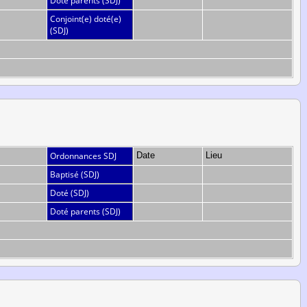
Doté parents (SDJ)
Conjoint(e) doté(e)
(SDJ)
Ordonnances SDJ
Date
Lieu
Baptisé (SDJ)
Doté (SDJ)
Doté parents (SDJ)