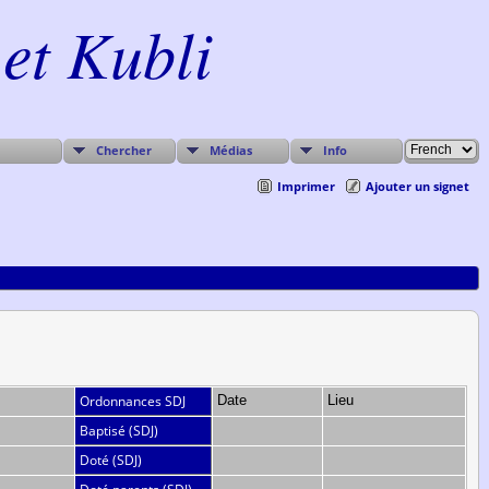
et Kubli
Chercher
Médias
Info
Imprimer
Ajouter un signet
Ordonnances SDJ
Date
Lieu
Baptisé (SDJ)
Doté (SDJ)