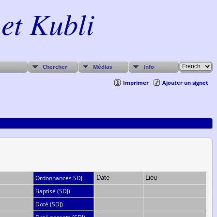
et Kubli
Chercher
Médias
Info
Imprimer
Ajouter un signet
Ordonnances SDJ
Date
Lieu
Baptisé (SDJ)
Doté (SDJ)