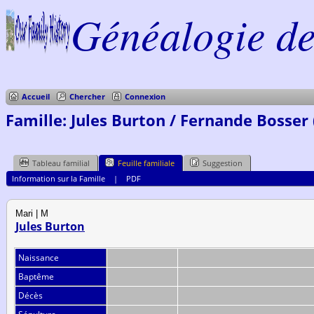
Généalogie de 
Accueil
Chercher
Connexion
Famille: Jules Burton / Fernande Bosser 
Tableau familial
Feuille familiale
Suggestion
Information sur la Famille
|
PDF
Mari | M
Jules Burton
Naissance
Baptême
Décès