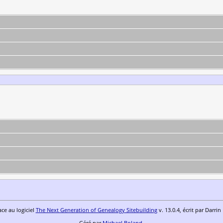
ace au logiciel
The Next Generation of Genealogy Sitebuilding
v. 13.0.4, écrit par Darri
Géré par
Michael Boland
.