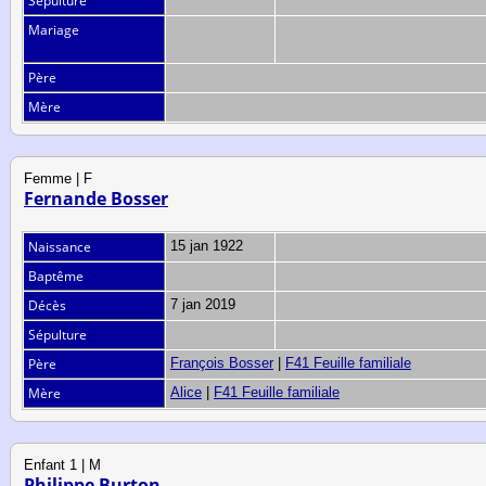
Sépulture
Mariage
Père
Mère
Femme | F
Fernande Bosser
Naissance
15 jan 1922
Baptême
Décès
7 jan 2019
Sépulture
Père
François Bosser
|
F41 Feuille familiale
Mère
Alice
|
F41 Feuille familiale
Enfant 1 | M
Philippe Burton