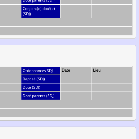
Doté parents (SDJ)
Conjoint(e) doté(e)
(SDJ)
Ordonnances SDJ
Date
Lieu
Baptisé (SDJ)
Doté (SDJ)
Doté parents (SDJ)