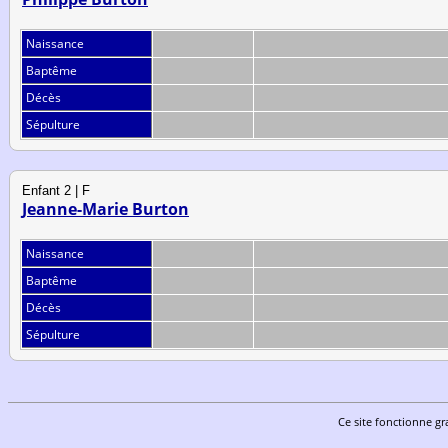
Naissance
Baptême
Décès
Sépulture
Enfant 2 | F
Jeanne-Marie Burton
Naissance
Baptême
Décès
Sépulture
Ce site fonctionne gr