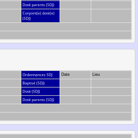
Doté parents (SDJ)
Conjoint(e) doté(e)
(SDJ)
Ordonnances SDJ
Date
Lieu
Baptisé (SDJ)
Doté (SDJ)
Doté parents (SDJ)