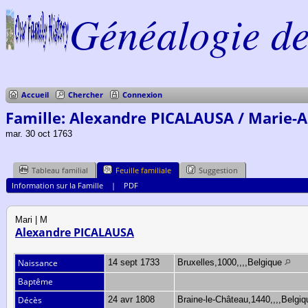
Généalogie de 
Accueil
Chercher
Connexion
Famille: Alexandre PICALAUSA / Marie-
mar. 30 oct 1763
Tableau familial
Feuille familiale
Suggestion
Information sur la Famille
|
PDF
Mari | M
Alexandre PICALAUSA
Naissance
14 sept 1733
Bruxelles,1000,,,,Belgique
Baptême
Décès
24 avr 1808
Braine-le-Château,1440,,,,Belgi