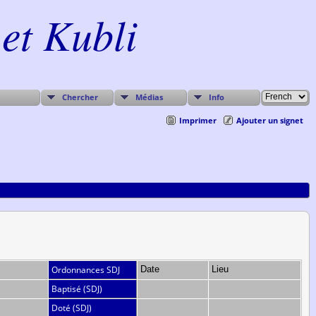
et Kubli
Chercher
Médias
Info
Imprimer
Ajouter un signet
Ordonnances SDJ
Date
Lieu
Baptisé (SDJ)
Doté (SDJ)