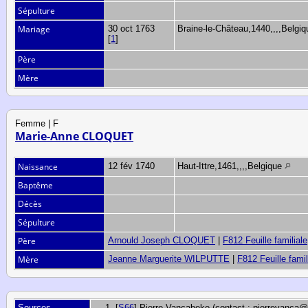
Sépulture
Mariage
30 oct 1763
Braine-le-Château,1440,,,,Belg
[
1
]
Père
Mère
Femme | F
Marie-Anne CLOQUET
Naissance
12 fév 1740
Haut-Ittre,1461,,,,Belgique
Baptême
Décès
Sépulture
Père
Arnould Joseph CLOQUET
|
F812 Feuille familiale
Mère
Jeanne Marguerite WILPUTTE
|
F812 Feuille famil
Sources
[
S66
] Pierre Vancabeke (contact : pierrevanca@