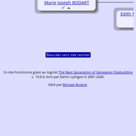
Marie Joseph BODART
Edith M
Basculer vers site normal
Ce site fonctionne grace au logiciel
The Next Generation of Genealogy Sitebuilding
v. 13.0.4, écrit par Darrin Lythgoe © 2001-2026.
Géré par
Michael Boland
.