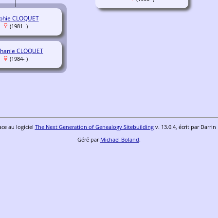
phie CLOQUET
(1981- )
phanie CLOQUET
(1984- )
ace au logiciel
The Next Generation of Genealogy Sitebuilding
v. 13.0.4, écrit par Darri
Géré par
Michael Boland
.