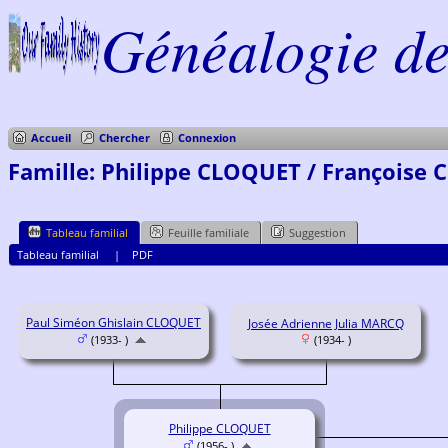
Généalogie de 
Accueil
Chercher
Connexion
Famille: Philippe CLOQUET / Françoise 
Tableau familial
Feuille familiale
Suggestion
Tableau familial
|
PDF
Paul Siméon Ghislain CLOQUET
Josée Adrienne Julia MARCQ
(1933- )
(1934- )
Philippe CLOQUET
(1956- )