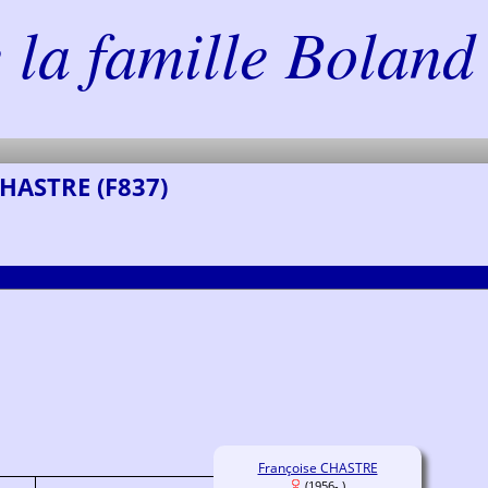
la famille Boland 
CHASTRE (F837)
Françoise CHASTRE
(1956- )