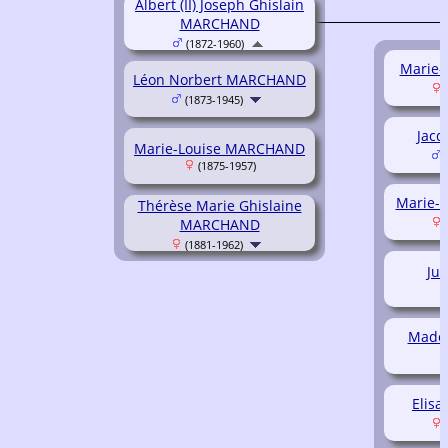
Albert (II) Joseph Ghislain
MARCHAND
(1872-1960)
Marie-
Léon Norbert MARCHAND
(
(1873-1945)
Jac
Marie-Louise MARCHAND
(
(1875-1957)
Marie-
Thérèse Marie Ghislaine
MARCHAND
(
(1881-1962)
Ju
Madel
Elis
(