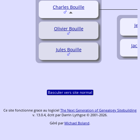
Charles Bouille
Je
Olivier Bouille
Jacq
Jules Bouille
Basculer vers site normal
Ce site fonctionne grace au logiciel
The Next Generation of Genealogy Sitebuilding
v. 13.0.4, écrit par Darrin Lythgoe © 2001-2026.
Géré par
Michael Boland
.