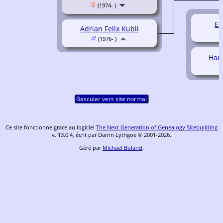
(1974- )
El
Adrian Felix Kubli
(1976- )
Hann
Basculer vers site normal
Ce site fonctionne grace au logiciel
The Next Generation of Genealogy Sitebuilding
v. 13.0.4, écrit par Darrin Lythgoe © 2001-2026.
Géré par
Michael Boland
.