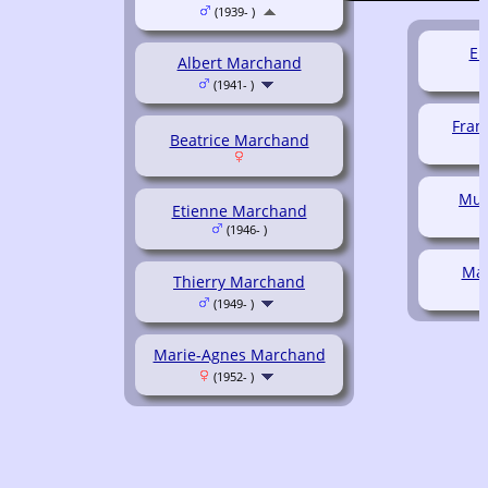
(1939- )
Er
Albert Marchand
(1941- )
Fran
Beatrice Marchand
Mur
Etienne Marchand
(1946- )
Mar
Thierry Marchand
(1949- )
Marie-Agnes Marchand
(1952- )