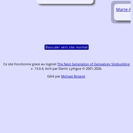
Marie-F
Basculer vers site normal
Ce site fonctionne grace au logiciel
The Next Generation of Genealogy Sitebuilding
v. 13.0.4, écrit par Darrin Lythgoe © 2001-2026.
Géré par
Michael Boland
.