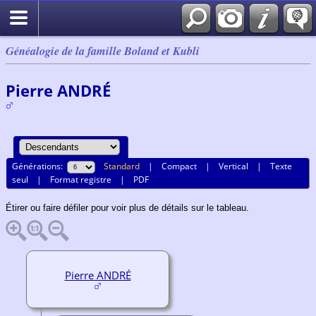
Généalogie de la famille Boland et Kubli
Pierre ANDRÉ
Générations:
Standard
|
Compact
|
Vertical
|
Texte
seul
|
Format registre
|
PDF
Étirer ou faire défiler pour voir plus de détails sur le tableau.
Pierre ANDRÉ