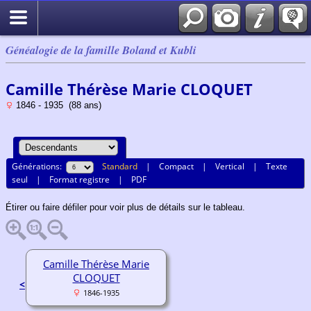
Généalogie de la famille Boland et Kubli
Camille Thérèse Marie CLOQUET
1846 - 1935 (88 ans)
Générations:
Standard
|
Compact
|
Vertical
|
Texte
seul
|
Format registre
|
PDF
Étirer ou faire défiler pour voir plus de détails sur le tableau.
Camille Thérèse Marie
CLOQUET
<
1846-1935